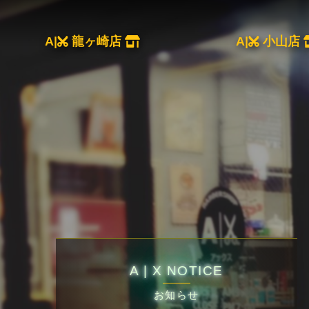
A|
龍ヶ崎店
A|
小山店
A | X NOTICE
お知らせ