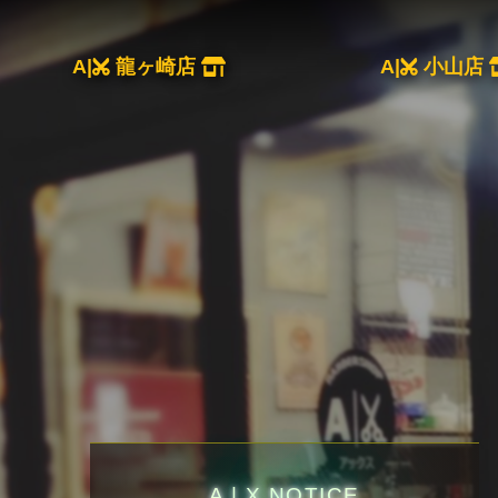
A|
龍ヶ崎店
A|
小山店
A | X NOTICE